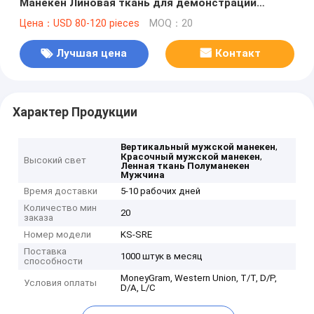
Манекен Линовая ткань для демонстрации
одежды
Цена：USD 80-120 pieces
MOQ：20
Лучшая цена
Контакт
Характер Продукции
,
Вертикальный мужской манекен
,
Красочный мужской манекен
Высокий свет
Ленная ткань Полуманекен
Мужчина
Время доставки
5-10 рабочих дней
Количество мин
20
заказа
Номер модели
KS-SRE
Поставка
1000 штук в месяц
способности
MoneyGram, Western Union, T/T, D/P,
Условия оплаты
D/A, L/C