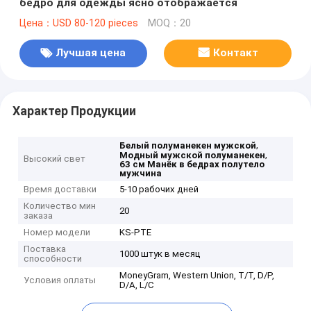
бедро для одежды ясно отображается
Цена：USD 80-120 pieces
MOQ：20
Лучшая цена
Контакт
Характер Продукции
,
Белый полуманекен мужской
,
Модный мужской полуманекен
Высокий свет
63 см Манёк в бедрах полутело
мужчина
Время доставки
5-10 рабочих дней
Количество мин
20
заказа
Номер модели
KS-PTE
Поставка
1000 штук в месяц
способности
MoneyGram, Western Union, T/T, D/P,
Условия оплаты
D/A, L/C