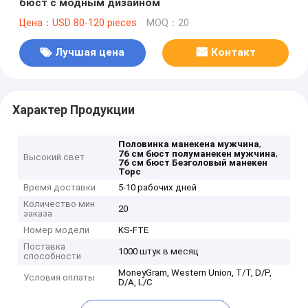
бюст с модным дизайном
Цена：USD 80-120 pieces
MOQ：20
Лучшая цена
Контакт
Характер Продукции
,
Половинка манекена мужчина
,
76 см бюст полуманекен мужчина
Высокий свет
76 см бюст Безголовый манекен
Торс
Время доставки
5-10 рабочих дней
Количество мин
20
заказа
Номер модели
KS-FTE
Поставка
1000 штук в месяц
способности
MoneyGram, Western Union, T/T, D/P,
Условия оплаты
D/A, L/C