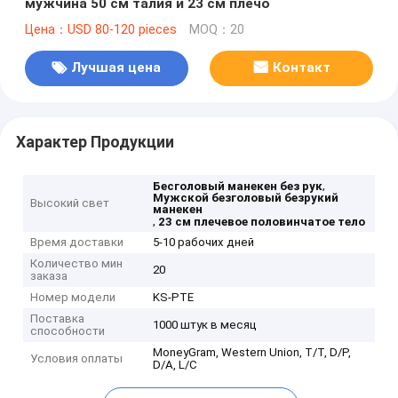
мужчина 50 см талия и 23 см плечо
Цена：USD 80-120 pieces
MOQ：20
Лучшая цена
Контакт
Характер Продукции
,
Бесголовый манекен без рук
Мужской безголовый безрукий
Высокий свет
манекен
,
23 см плечевое половинчатое тело
Время доставки
5-10 рабочих дней
Количество мин
20
заказа
Номер модели
KS-PTE
Поставка
1000 штук в месяц
способности
MoneyGram, Western Union, T/T, D/P,
Условия оплаты
D/A, L/C