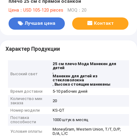
плечо 25 см с прямой осанкой
Цена：USD 105-120 pieces
MOQ：20
Лучшая цена
Контакт
Характер Продукции
25 см плечо Мода Манекен для
детей
,
Высокий свет
Манекен для детей из
стекловолокна
,
Высоко стоящие манекены
Время доставки
5-10 рабочих дней
Количество мин
20
заказа
Номер модели
KS-QT
Поставка
1000 штук в месяц
способности
MoneyGram, Western Union, T/T, D/P,
Условия оплаты
D/A, L/C