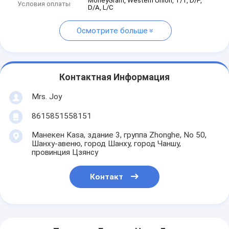
MoneyGram, Western Union, T/T, D/P,
Условия оплаты
D/A, L/C
Осмотрите больше
Контактная Информация
Mrs. Joy
8615851558151
Манекен Kasa, здание 3, группа Zhonghe, No 50,
Шанху-авеню, город Шанху, город Чаншу,
провинция Цзянсу
Контакт