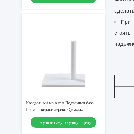
сделать
При 
стоять
надежн
Квадратный манекен Подъемная база
Брекет твердое дерево Одежда
дисплейные аксессуары
Получите самую лучшую цену