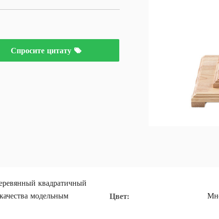
Спросите цитату
еревянный квадратичный
 качества модельным
Мн
Цвет: