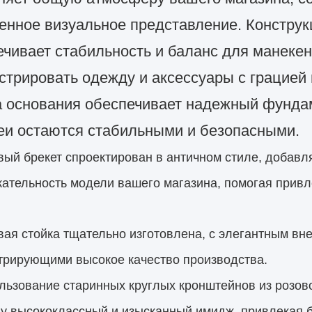
енное визуальное представление. Конструк
ечивает стабильность и баланс для манекен
стрировать одежду и аксессуары с грацие
 основания обеспечивает надежный фундам
еи остаются стабильными и безопасными.
вый брекет спроектирован в античном стиле, добавл
ательность модели вашего магазина, помогая привл
вая стойка тщательно изготовлена, с элегантным в
трирующими высокое качество производства.
льзование старинных круглых кронштейнов из розов
у высококлассный и изысканный имидж, привлекая б