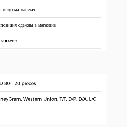
а подъема манекена
позиция одежды в магазине
мы платья
D 80-120 pieces
neyGram, Western Union, T/T, D/P, D/A, L/C