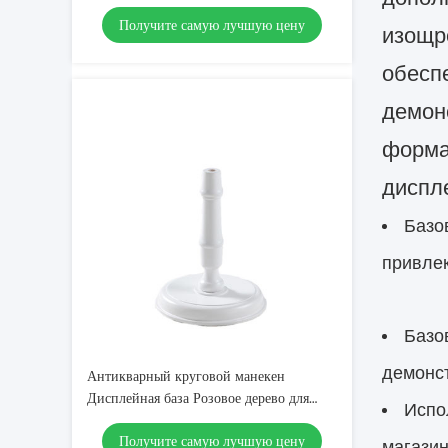
аксессуары
Получите самую лучшую цену
изощр
обесп
демон
форма
диспл
Базо
привлек
Базо
демонс
Антикварный круговой манекен
Дисплейная база Розовое дерево для
Испо
магазинов одежды
Получите самую лучшую цену
магазин