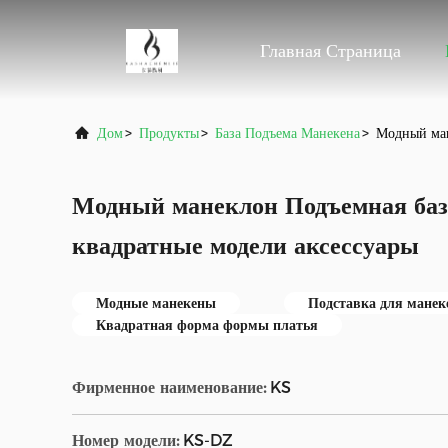
Главная Страница
Дом
>
Продукты
>
База Подъема Манекена
>
Модный ман
Модный манеклон Подъемная база
квадратные модели аксессуары
Модные манекены
Подставка для манеке
Квадратная форма формы платья
Фирменное наименование:
KS
Номер модели:
KS-DZ