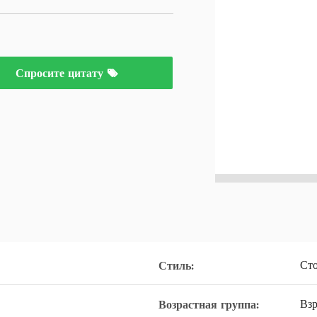
Спросите цитату
Ст
Стиль:
Вз
Возрастная группа: