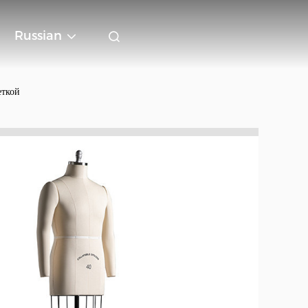
Russian
еткой