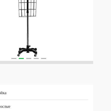
ойка
рослые