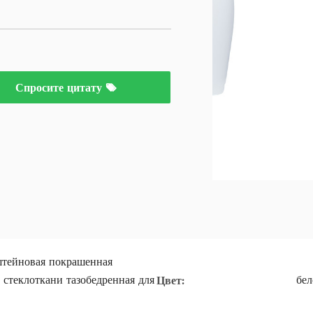
Спросите цитату
штейновая покрашенная
 стеклоткани тазобедренная для
бел
Цвет: