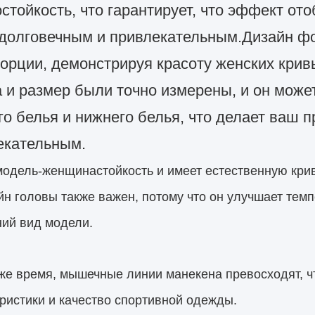
стойкость, что гарантирует, что эффект о
 долговечным и привлекательным.
Дизайн ф
порции, демонстрируя красоту женских крив
 и размер были точно измерены, и он може
о белья и нижнего белья, что делает ваш п
екательным.
модель-женщина
стойкость
и имеет естественную крив
йн головы также важен, потому что он улучшает тем
ий вид модели.
 же время, мышечные линии манекена превосходят, ч
ристики и качество спортивной одежды.