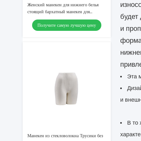
износо
Женский манекен для нижнего белья
стоящий бархатный манекен для
будет
нижнего белья
Получите самую лучшую цену
и про
форма
нижнег
привл
Эта 
Диза
и внешн
В то
характе
Манекен из стекловолокна Трусики без