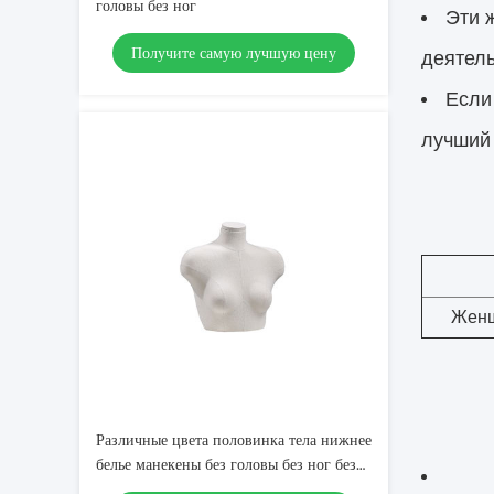
головы без ног
Эти 
Получите самую лучшую цену
деятель
Если
лучший
Жен
Различные цвета половинка тела нижнее
белье манекены без головы без ног без
груди манекен