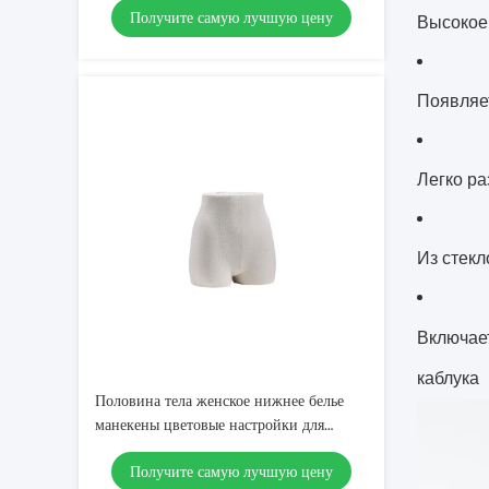
Получите самую лучшую цену
Высокое 
Появляет
Легко ра
Из стек
Включает
каблука
Половина тела женское нижнее белье
манекены цветовые настройки для
магазина одежды
Получите самую лучшую цену