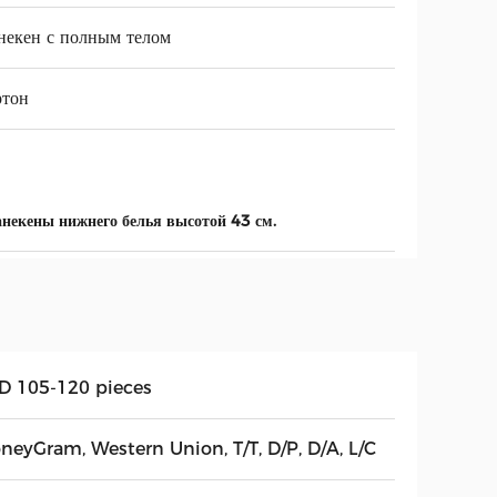
некен с полным телом
ртон
некены нижнего белья высотой 43 см.
D 105-120 pieces
neyGram, Western Union, T/T, D/P, D/A, L/C