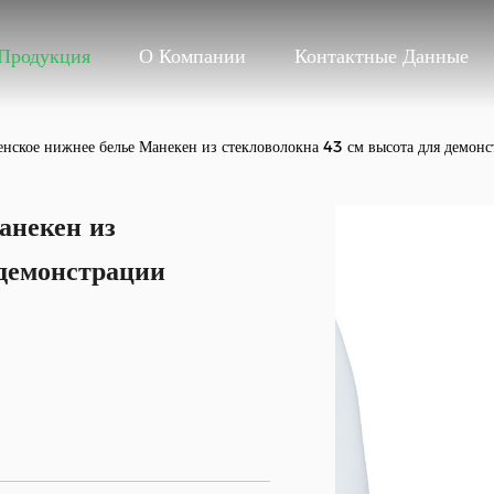
Продукция
О Компании
Контактные Данные
нское нижнее белье Манекен из стекловолокна 43 см высота для демон
анекен из
 демонстрации