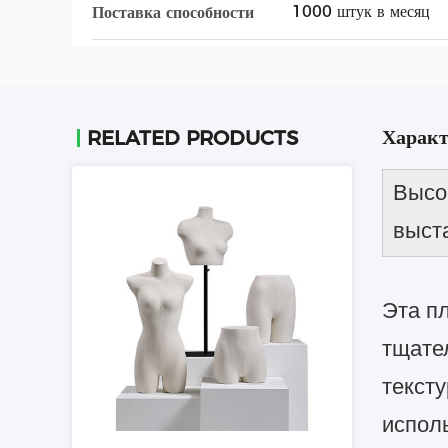
1000 штук в месяц
Поставка способности
Характ
RELATED PRODUCTS
Высо
выст
Эта п
тщате
тексту
испол